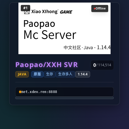
#1
Offline
Paopao/XXH SVR
0
/ 114,514
JAVA
原版
生存
生存多人
1.14.4
net.xdev.ren:8888