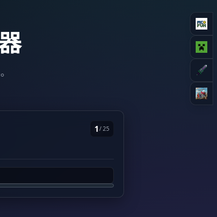
器
器。
1
/ 25