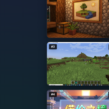
#3
#4