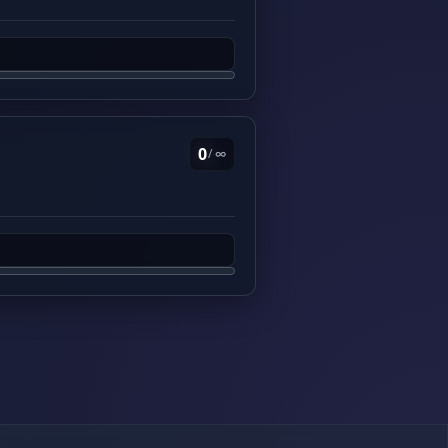
0
/ ∞