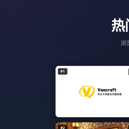
热
浏
#1
#2