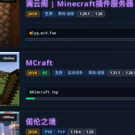
澜云阁 | Minecraft插件服务器
JAVA
生存
离线/盗版
1.20.1
1.20
lyg.mc9.fun
Online
MCraft
JAVA
BE
生存
起床战争
离线/盗版
1.21.1
1.20.
himcraft.top
Offline
偌伦之境
JAVA
PVE
PVP
1.19.4
1.20