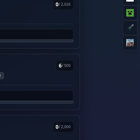
0
/ 2,026
6
/ 500
1
0
/ 2,000