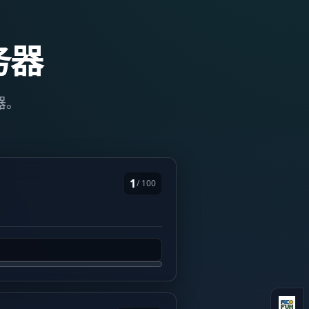
务器
器。
1
/ 100