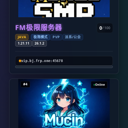
FM极限服务器
0
/ 100
JAVA
极限模式
PVP
派系/公会
1.21.11
26.1.2
vip.bj.frp.one:45678
#4
Online