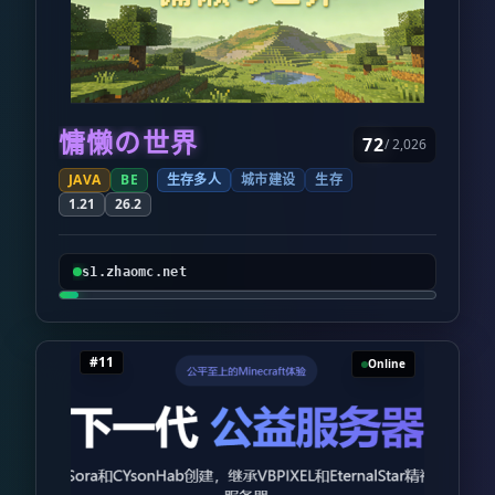
慵懒の世界
72
/ 2,026
JAVA
BE
生存多人
城市建设
生存
1.21
26.2
s1.zhaomc.net
#11
Online