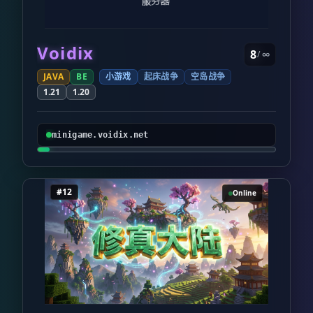
Voidix
8
/ ∞
JAVA
BE
小游戏
起床战争
空岛战争
1.21
1.20
minigame.voidix.net
#12
Online