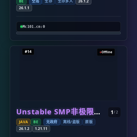
BE
空岛
生存
生存多人
26.1.2
26.1.1
Mc101.cn:0
#14
Offline
Unstable SMP非极限纪念服务器
1
/ 2
JAVA
BE
无政府
离线/盗版
原版
26.1.2
1.21.11