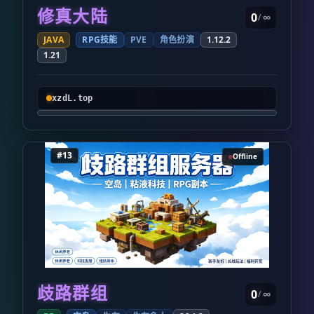
修真大陆
0
/ ∞
JAVA
RPG技能
PVE
角色扮演
1.12.2
1.21
xzdL.top
#13
Offline
歧路群组
0
/ ∞