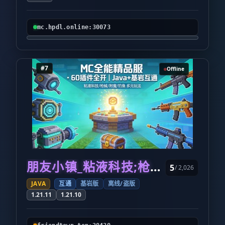
mc.hpdl.online:30073
#7
Offline
朋友小镇_粘液科技;枪械;疯狂附魔;经济
5
/ 2,026
JAVA
互通
基岩版
离线/盗版
1.21.11
1.21.10