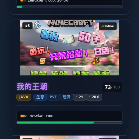
friendtown.top:20430
#8
Online
我的王朝
73
/ 100
JAVA
生存
PVE
经济
1.21
1.20.6
mc.mcwdwc.com