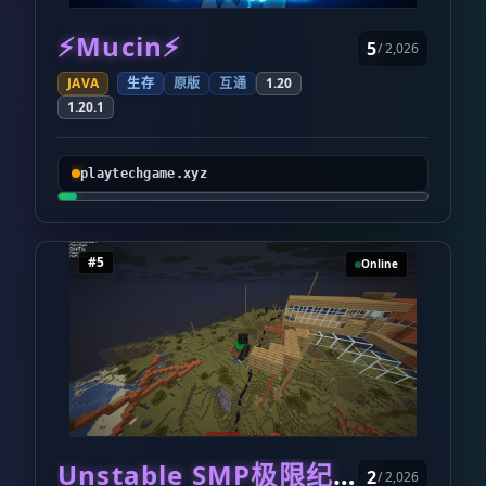
⚡Mucin⚡
5
/ 2,026
JAVA
生存
原版
互通
1.20
1.20.1
playtechgame.xyz
#5
Online
Unstable SMP极限纪念服务器
2
/ 2,026