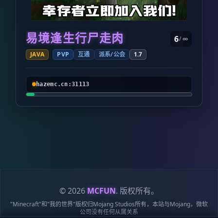
易境逢生行尸走肉
6
/ ∞
JAVA
PVP
互通
派系/公会
1.7
hazemc.cn:31113
© 2026
MCFUN
. 版权所有。
"Minecraft"和"我的世界"版权归Mojang Studios所有，本站与Mojang，微软
公司没有任何从属关系