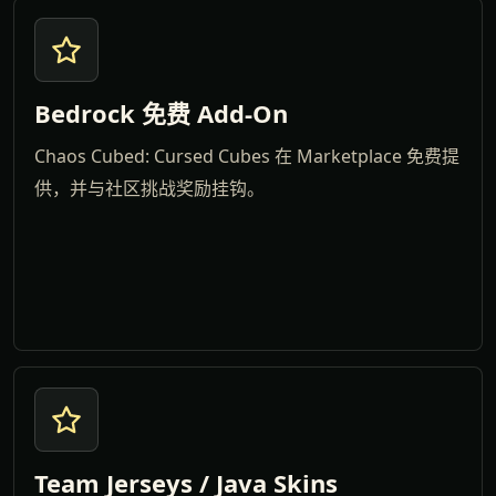
Bedrock 免费 Add-On
Chaos Cubed: Cursed Cubes 在 Marketplace 免费提
供，并与社区挑战奖励挂钩。
Team Jerseys / Java Skins