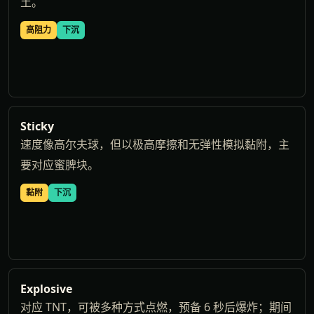
土。
高阻力
下沉
Sticky
速度像高尔夫球，但以极高摩擦和无弹性模拟黏附，主
要对应蜜脾块。
黏附
下沉
Explosive
对应 TNT，可被多种方式点燃，预备 6 秒后爆炸；期间