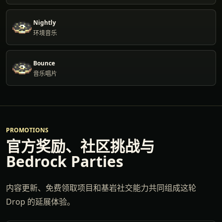
Nightly
环境音乐
Bounce
音乐唱片
PROMOTIONS
官方奖励、社区挑战与
Bedrock Parties
内容更新、免费领取项目和基岩社交能力共同组成这轮
Drop 的延展体验。