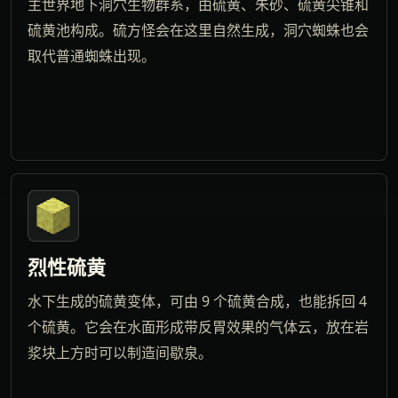
主世界地下洞穴生物群系，由硫黄、朱砂、硫黄尖锥和
硫黄池构成。硫方怪会在这里自然生成，洞穴蜘蛛也会
取代普通蜘蛛出现。
烈性硫黄
水下生成的硫黄变体，可由 9 个硫黄合成，也能拆回 4
个硫黄。它会在水面形成带反胃效果的气体云，放在岩
浆块上方时可以制造间歇泉。