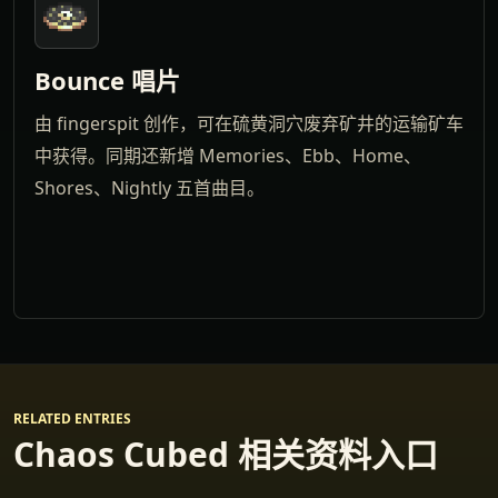
Bounce 唱片
由 fingerspit 创作，可在硫黄洞穴废弃矿井的运输矿车
中获得。同期还新增 Memories、Ebb、Home、
Shores、Nightly 五首曲目。
RELATED ENTRIES
Chaos Cubed 相关资料入口