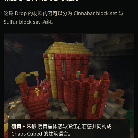
这轮 Drop 的材料内容可以分为 Cinnabar block set 与
Sulfur block set 两组。
硫黄 + 朱砂
明黄晶体感与深红岩石感共同构成
Chaos Cubed 的建筑语言。