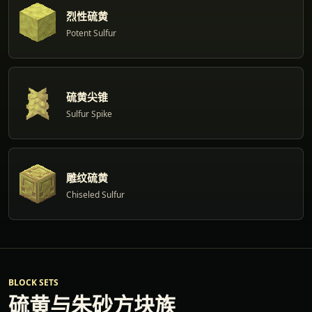
烈性硫黄
Potent Sulfur
硫黄尖锥
Sulfur Spike
雕纹硫黄
Chiseled Sulfur
BLOCK SETS
硫黄与朱砂方块族