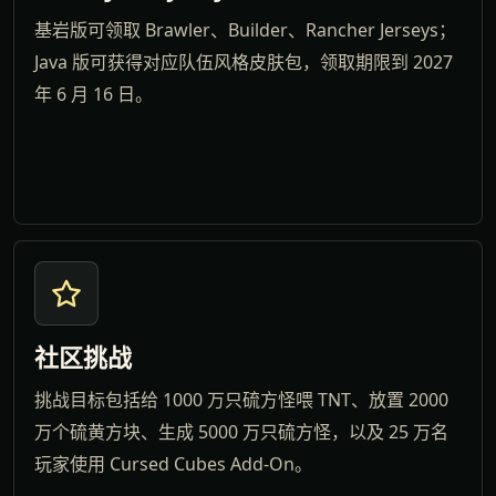
基岩版可领取 Brawler、Builder、Rancher Jerseys；
Java 版可获得对应队伍风格皮肤包，领取期限到 2027
年 6 月 16 日。
社区挑战
挑战目标包括给 1000 万只硫方怪喂 TNT、放置 2000
万个硫黄方块、生成 5000 万只硫方怪，以及 25 万名
玩家使用 Cursed Cubes Add-On。