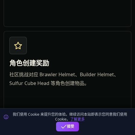
角色创建奖励
社区挑战对应 Brawler Helmet、Builder Helmet、
Sulfur Cube Head 等角色创建物品。
我们使用 Cookie 来提升您的体验。继续访问本站即表示您同意我们使用
Cookie。
了解更多
接受