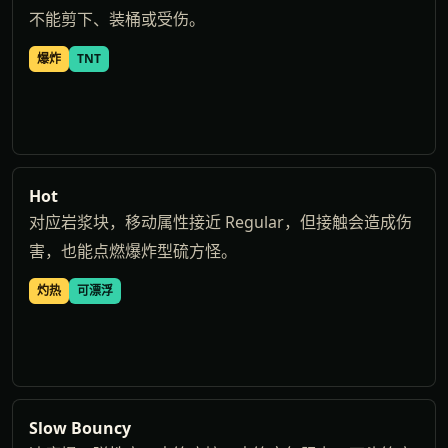
不能剪下、装桶或受伤。
爆炸
TNT
Hot
对应岩浆块，移动属性接近 Regular，但接触会造成伤
害，也能点燃爆炸型硫方怪。
灼热
可漂浮
Slow Bouncy