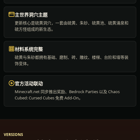
主世界洞穴主题
更新核心是硫黄洞穴，一套由硫黄、朱砂、硫黄池、硫黄涌泉和
硫方怪组成的新生态。
材料系统完整
硫黄与朱砂都拥有基础、磨制、砖、雕纹、楼梯、台阶和墙等装
饰变体。
官方活动联动
Minecraft.net 同步推出奖励、Bedrock Parties 以及 Chaos
Cubed: Cursed Cubes 免费 Add-On。
VERSIONS