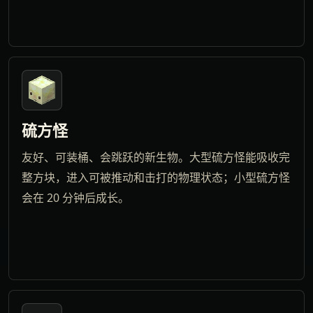
硫方怪
友好、可装桶、会跳跃的新生物。大型硫方怪能吸收完
整方块，进入可被推动和击打的物理状态；小型硫方怪
会在 20 分钟后成长。