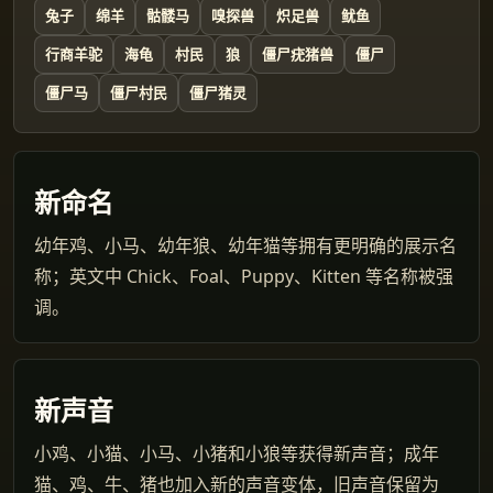
兔子
绵羊
骷髅马
嗅探兽
炽足兽
鱿鱼
行商羊驼
海龟
村民
狼
僵尸疣猪兽
僵尸
僵尸马
僵尸村民
僵尸猪灵
新命名
幼年鸡、小马、幼年狼、幼年猫等拥有更明确的展示名
称；英文中 Chick、Foal、Puppy、Kitten 等名称被强
调。
新声音
小鸡、小猫、小马、小猪和小狼等获得新声音；成年
猫、鸡、牛、猪也加入新的声音变体，旧声音保留为