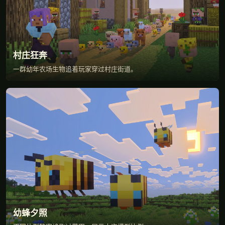
村庄狂奔
一群幼年农场生物追着玩家穿过村庄街道。
幼蜂夕照