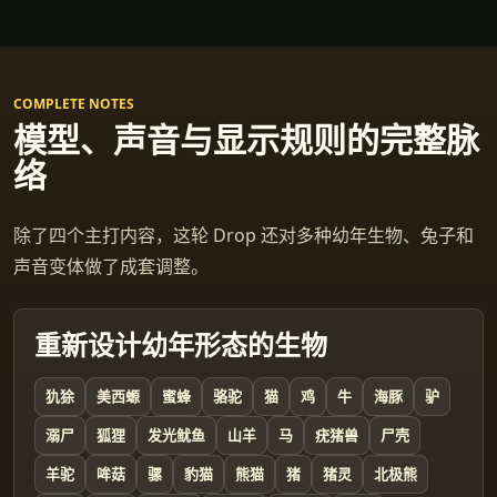
COMPLETE NOTES
模型、声音与显示规则的完整脉
络
除了四个主打内容，这轮 Drop 还对多种幼年生物、兔子和
声音变体做了成套调整。
重新设计幼年形态的生物
犰狳
美西螈
蜜蜂
骆驼
猫
鸡
牛
海豚
驴
溺尸
狐狸
发光鱿鱼
山羊
马
疣猪兽
尸壳
羊驼
哞菇
骡
豹猫
熊猫
猪
猪灵
北极熊