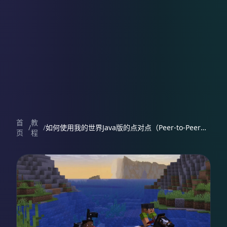
首
教
/
/
如何使用我的世界Java版的点对点（Peer-to-Peer）联机功能
页
程