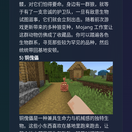
髅，对它们怕得要命。身边有一群狼，就等
于有了一支忠诚的护卫队，一旦有敌意生物
试图滋事，它们就会立刻出击。随着前次游
戏更新带来的多种狼变种，Mojang 工作室让
这群动物仿佛成了收藏品。你可以踏遍各色
生物群系，寻觅那些较为罕见的品种，然后
统统带回基地安顿。
5) 铜傀儡
铜傀儡是一种兼具生命力与机械感的独特生
物。这些小东西喜欢在基地里跑来跑去，让