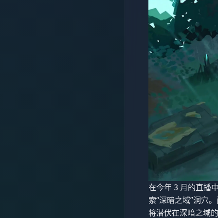
在今年 3 月的直播中
索“深暗之域”洞穴
将潜伏在深暗之域