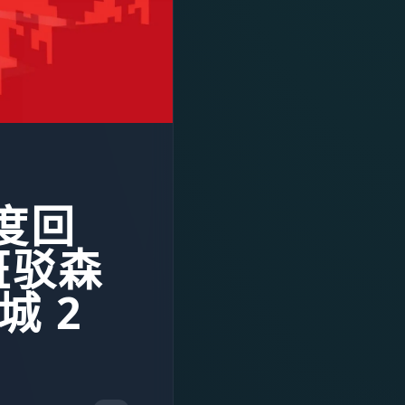
深度回
斑驳森
城 2