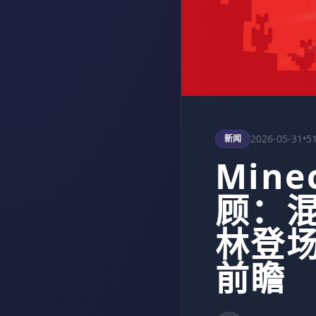
2026-05-31
•
5
新闻
Mine
顾：
林登场及
前瞻