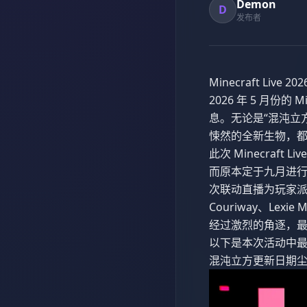
Demon
D
发布者
Minecraft Li
2026 年 5 月份
息。无论是“混沌立方
悚然的全新生物，
此次 Minecraf
而原本定于九月进行的常
次联动直播为玩家派发福
Couriway、Le
经过激烈的角逐，最终由 
以下是本次活动中
混沌立方更新日期