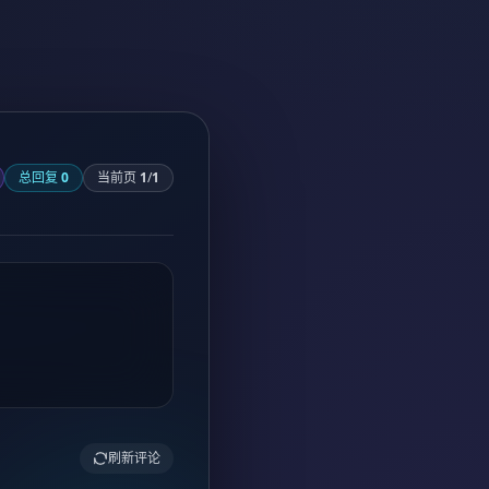
总回复
0
当前页
1
/
1
刷新评论