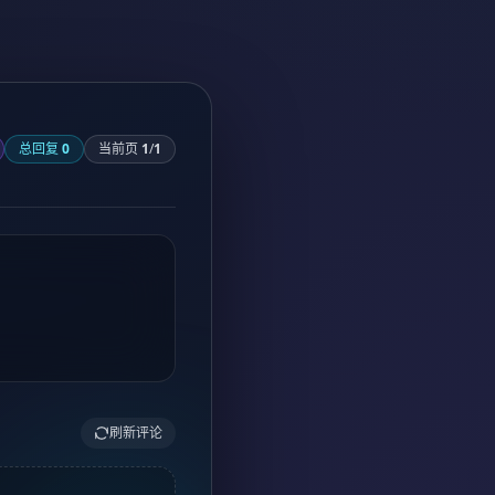
总回复
0
当前页
1
/
1
刷新评论