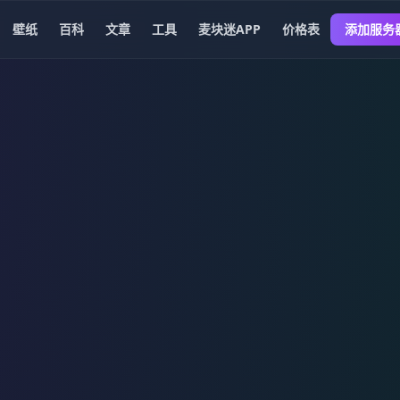
壁纸
百科
文章
工具
麦块迷APP
价格表
添加服务