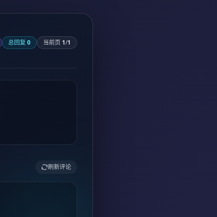
总回复
0
当前页
1
/
1
刷新评论