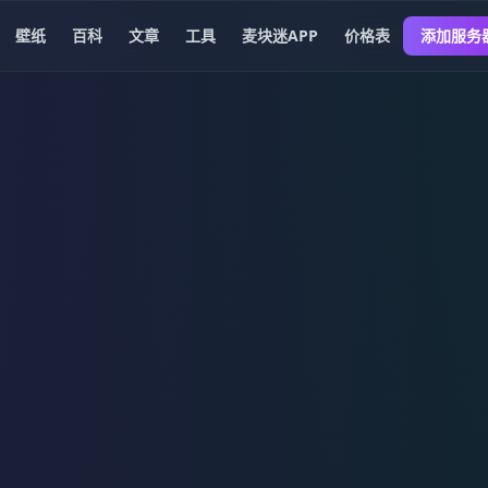
壁纸
百科
文章
工具
麦块迷APP
价格表
添加服务