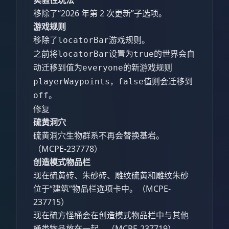
实验性玩法
移除了“2026 年第 2 次更新”子选项。
游戏规则
移除了
游戏规则。
locatorBar
之前将
设置为
的世界会自
locatorBar
true
动迁移到值为
的新游戏规则
everyone
，
值则会迁移到
playerWaypoints
false
。
off
修复
硫黄洞穴
硫黄洞穴生物群系不再会替换基岩。
（MCPE-237778）
创造模式物品栏
现在硫黄砖、朱砂砖、雕纹硫黄和雕纹朱砂
位于“建筑”物品栏选项卡中。（MCPE-
237715）
现在硫方怪桶会在创造模式物品栏中与其他
桶类物品放在一起。（MCPE-237719）