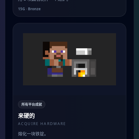
15G · Bronze
所有平台成就
来硬的
ACQUIRE HARDWARE
熔化一块铁锭。