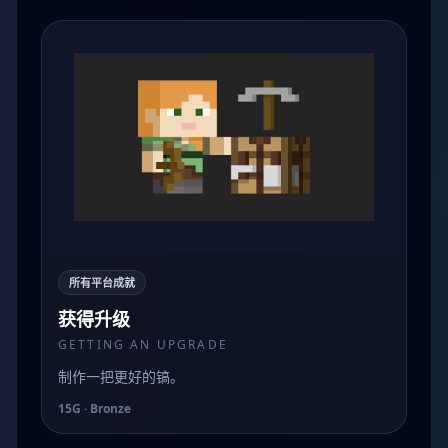
所有平台成就
获得升级
GETTING AN UPGRADE
制作一把更好的镐。
15G · Bronze