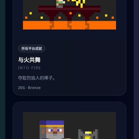
所有平台成就
与火共舞
INTO FIRE
夺取烈焰人的棒子。
20G · Bronze