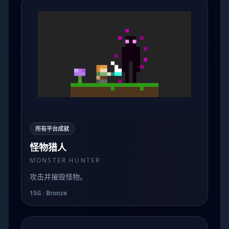
所有平台成就
怪物猎人
MONSTER HUNTER
攻击并摧毁怪物。
15G · Bronze