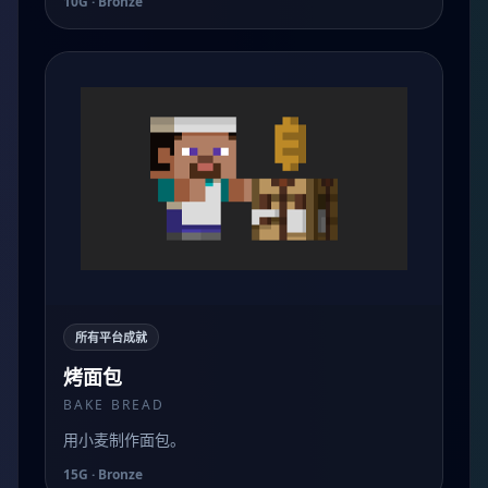
10G · Bronze
所有平台成就
烤面包
BAKE BREAD
用小麦制作面包。
15G · Bronze