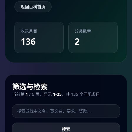
返回百科首页
收录条目
分类数量
136
2
筛选与检索
当前第
1
/ 6 页，显示
1-25
，共 136 个匹配条目
搜索成就百科
搜索