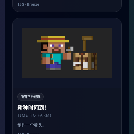
15G · Bronze
所有平台成就
耕种时间到！
TIME TO FARM!
制作一个锄头。