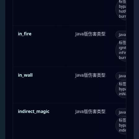
标签：burn_f
bypasses
hotFlo
burning
in_fire
Java版伤害类型
Java版
i
标签：bypass
ignites_a
inFire
burning
in_wall
Java版伤害类型
Java版
i
标签：bypass
bypasses_
inWall；
indirect_magic
Java版伤害类型
Java版
i
标签：bypass
bypasses_
indirect