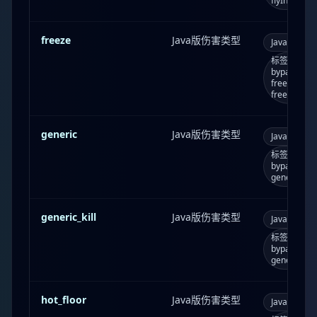
flyIntoW
freeze
Java版伤害类型
Java版
f
标签：bypass
bypasses_
freeze
freezing
generic
Java版伤害类型
Java版
g
标签：bypass
bypasses_
generic
generic_kill
Java版伤害类型
Java版
g
标签：bypass
bypasses_
genericK
hot_floor
Java版伤害类型
Java版
h