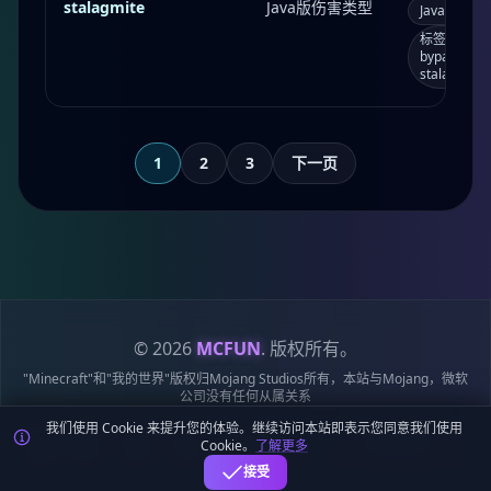
stalagmite
Java版伤害类型
Java版
s
标签：bypass
bypasses_
stalagmi
1
2
3
下一页
© 2026
MCFUN
. 版权所有。
"Minecraft"和"我的世界"版权归Mojang Studios所有，本站与Mojang，微软
公司没有任何从属关系
我们使用 Cookie 来提升您的体验。继续访问本站即表示您同意我们使用
隐私
服务
Cookie
站点
鄂ICP备
鄂公网安备
Cookie。
了解更多
政策
条款
政策
地图
19018284号-6
42018502009170号
接受