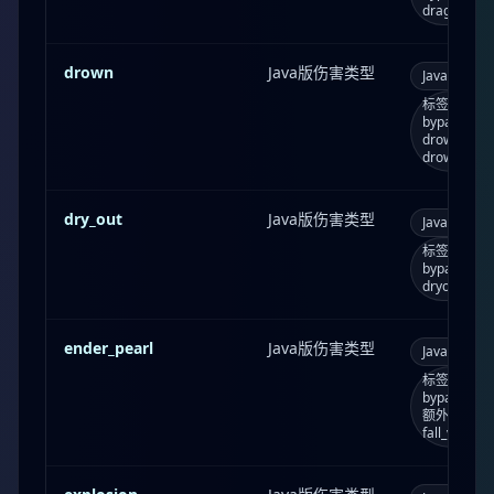
dragonB
drown
Java版伤害类型
Java版
d
标签：bypass
bypasses_
drown；
drowning
dry_out
Java版伤害类型
Java版
d
标签：bypass
bypasses_
dryout；
ender_pearl
Java版伤害类型
Java版
e
标签：bypass
bypasses_
额外参数：
fall_variant