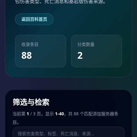
包伤害类型、死亡消息和基岩版伤害来源。
返回百科首页
收录条目
分类数量
88
2
筛选与检索
当前第
1
/ 3 页，显示
1-40
，共 88 个匹配添加服务器条
目。
搜索添加服务器