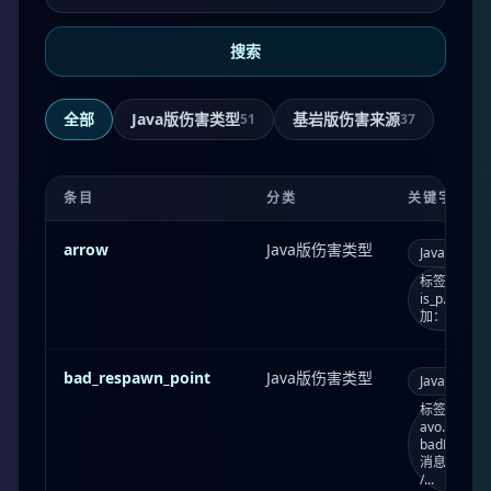
搜索
全部
Java版伤害类型
基岩版伤害来源
51
37
条目
分类
关键字段
arrow
Java版伤害类型
Java版
a
标签：always_
is_p...
加：0.1
bad_respawn_point
Java版伤害类型
Java版
b
标签：always
avo...；
badResp
消息类型：inte
/...