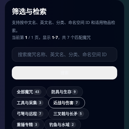
筛选与检索
支持按中文名、英文名、分类、命名空间 ID 和适用物品检
索。
当前第
1
/ 1 页，显示
1-7
，共 7 个匹配魔咒
搜索魔咒
搜索
全部魔咒
防具与生存
43
9
工具与采集
近战与伤害
3
7
弓弩与远程
三叉戟与长矛
7
5
重锤专精
钓鱼与水域
3
2