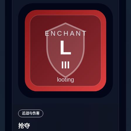
近战与伤害
抢夺