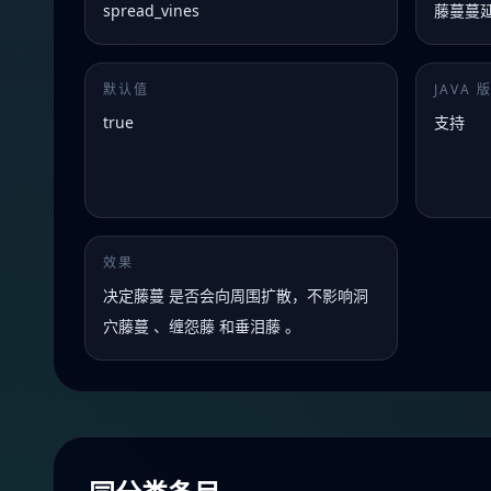
spread_vines
藤蔓蔓
默认值
JAVA 
true
支持
效果
决定藤蔓 是否会向周围扩散，不影响洞
穴藤蔓 、缠怨藤 和垂泪藤 。