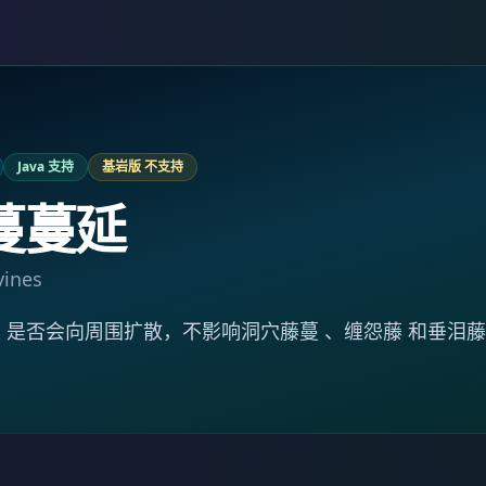
Java 支持
基岩版 不支持
蔓蔓延
vines
 是否会向周围扩散，不影响洞穴藤蔓 、缠怨藤 和垂泪藤