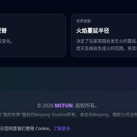
世界更新
更替
火焰蔓延半径
否变化。
决定了玩家周围会发生火的蔓延
熄灭及熔岩生成火的范围。将其
禁用火的更新，设为-1则即使火
没有玩家时也可更新。
© 2026
MCFUN
. 版权所有。
ft"和"我的世界"版权归Mojang Studios所有，本站与Mojang，微软公
服务条款
Cookie 政策
站点地图
鄂ICP备19018284号-6
鄂公网安备42018502
示您同意我们使用 Cookie。
了解更多