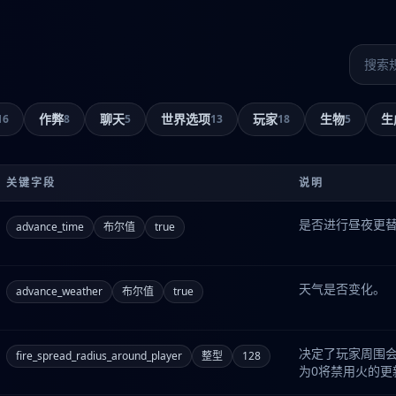
搜索添
。
作弊
聊天
世界选项
玩家
生物
生
16
8
5
13
18
5
关键字段
说明
是否进行昼夜更替
advance_time
布尔值
true
天气是否变化。
advance_weather
布尔值
true
决定了玩家周围
fire_spread_radius_around_player
整型
128
为0将禁用火的更