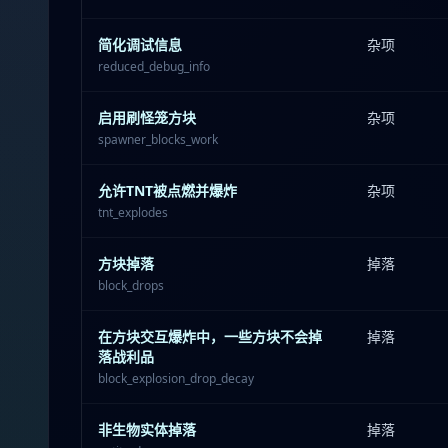
简化调试信息
杂项
reduced_debug_info
启用刷怪笼方块
杂项
spawner_blocks_work
允许TNT被点燃并爆炸
杂项
tnt_explodes
方块掉落
掉落
block_drops
在方块交互爆炸中，一些方块不会掉
掉落
落战利品
block_explosion_drop_decay
非生物实体掉落
掉落