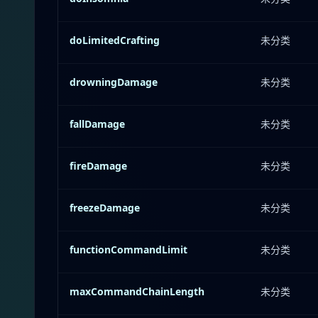
doLimitedCrafting
未分类
drowningDamage
未分类
fallDamage
未分类
fireDamage
未分类
freezeDamage
未分类
functionCommandLimit
未分类
maxCommandChainLength
未分类