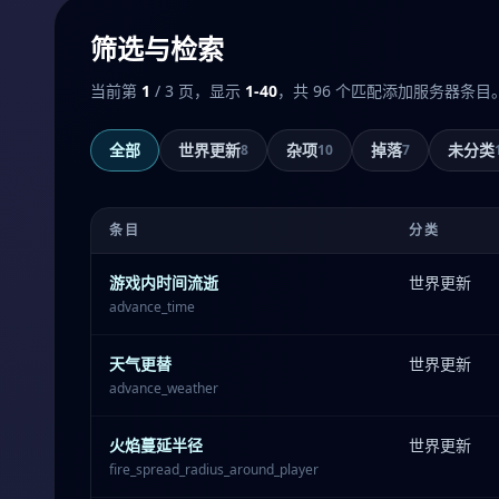
筛选与检索
当前第
1
/ 3 页，显示
1-40
，共 96 个匹配添加服务器条目
全部
世界更新
杂项
掉落
未分类
8
10
7
条目
分类
游戏内时间流逝
世界更新
advance_time
天气更替
世界更新
advance_weather
火焰蔓延半径
世界更新
fire_spread_radius_around_player