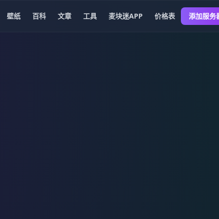
壁纸
百科
文章
工具
麦块迷APP
价格表
添加服务