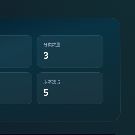
分类数量
3
版本独占
5