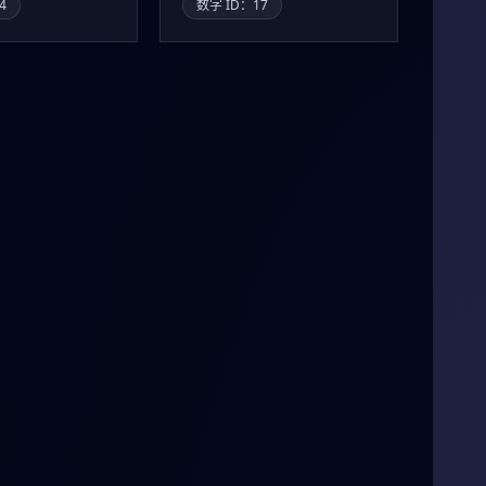
4
数字 ID：17