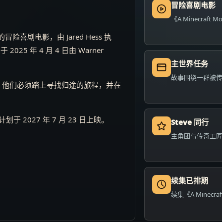
冒险喜剧电影
《A Minecraft 
游戏的冒险喜剧电影，由 Jared Hess 执
025 年 4 月 4 日由 Warner
主世界任务
故事围绕一群被
。他们必须踏上寻找归途的旅程，并在
。
，计划于 2027 年 7 月 23 日上映。
Steve 同行
主角团与传奇工匠 
续集已排期
续集《A Minecra