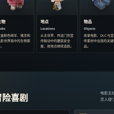
生物
地点
物品
obs
Locations
Objects
覆盖粉色绵羊、猪灵和
从主世界、传送门到宣
收录电影、DLC 与宣
电影世界观中的生物索
传联动中的蘑菇安全
传素材中出现的关键
引。
屋，按地点继续追踪。
品。
电影主线
冒险喜剧
灵入侵”