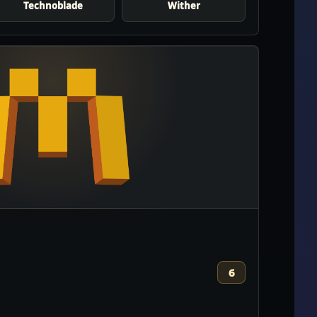
Technoblade
Wither
6