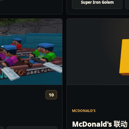
Super Iron Golem
10
MCDONALD'S
McDonald's 联动