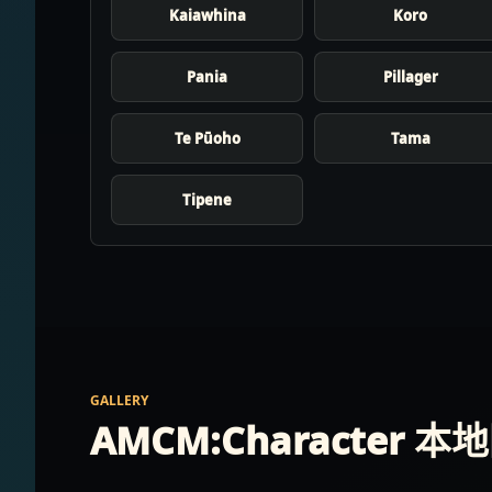
Kaiawhina
Koro
Pania
Pillager
Te Pūoho
Tama
Tipene
GALLERY
AMCM:Character 本