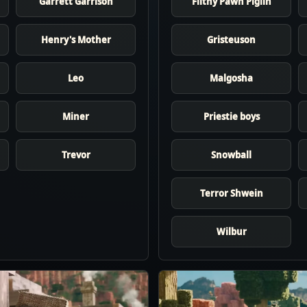
Garrett Garrison
Filthy Pawn Piglin
Henry's Mother
Gristeuson
Leo
Malgosha
Miner
Priestie boys
Trevor
Snowball
Terror Shwein
Wilbur