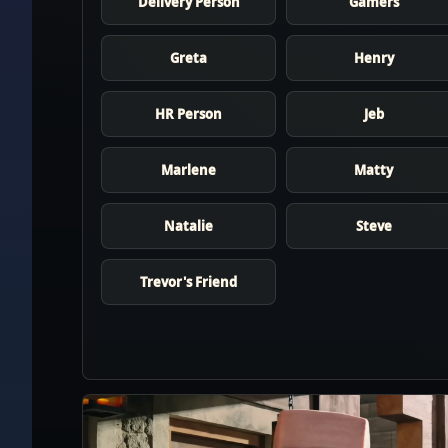
Delivery Person
Gamers
Greta
Henry
HR Person
Jeb
Marlene
Matty
Natalie
Steve
Trevor's Friend