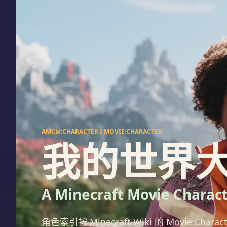
AMCM:CHARACTER / MOVIE:CHARACTER
我的世界
A Minecraft Movie Charac
角色索引按 Minecraft Wiki 的 Movie:C