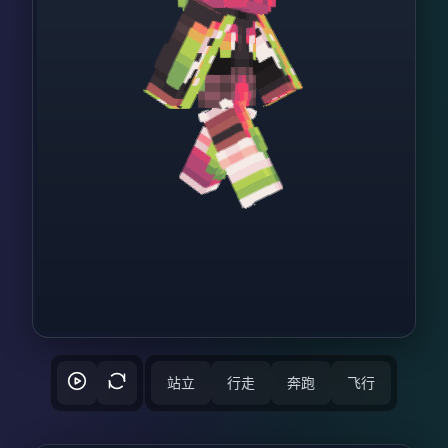
站立
行走
奔跑
飞行