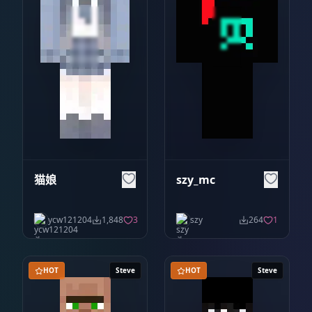
猫娘
szy_mc
ycw121204
1,848
3
szy
264
1
HOT
Steve
HOT
Steve