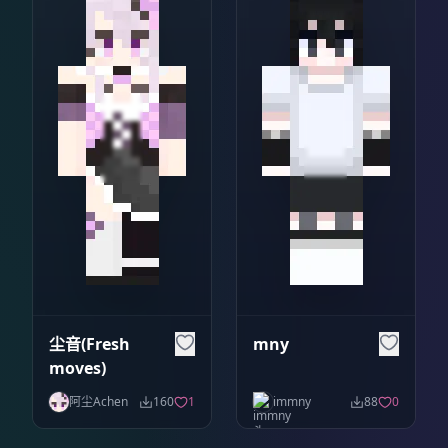
尘音(Fresh
mny
moves)
阿尘Achen
160
1
immny
88
0