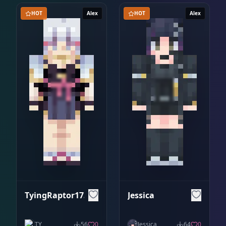
HOT
Alex
HOT
Alex
TyingRaptor1732
Jessica
TY
56
0
Jessica
64
0