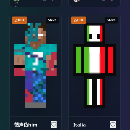
HOT
Steve
HOT
Steve
循声伪him
Italia