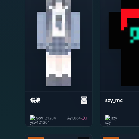
猫娘
szy_mc
ycw121204
1,864
3
szy