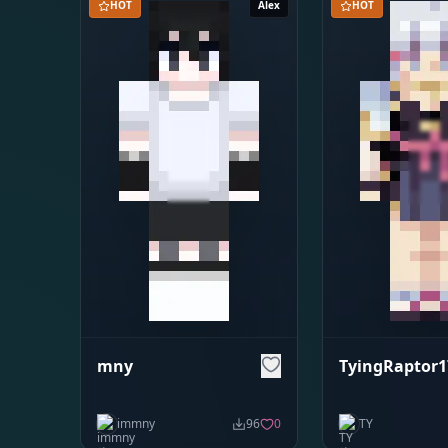
HOT
Alex
HOT
mny
TyingRaptor1
immny
96
0
TY