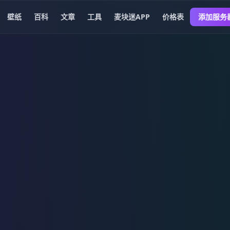
壁纸
百科
文章
工具
麦块迷APP
价格表
添加服务