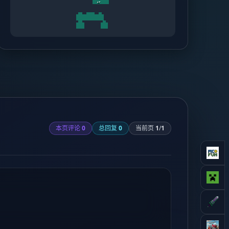
本页评论
0
总回复
0
当前页
1
/
1