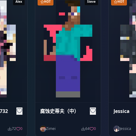
Alex
HOT
Steve
HOT
732
腐蚀史蒂夫（中）
Jessica
72
0
Zimei
64
0
Jessica