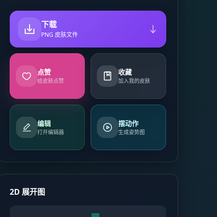
下载
PNG 皮肤文件
点赞
收藏
给皮肤点赞
加入我的皮肤
编辑
摆动作
打开编辑器
生成姿势图
2D 展开图