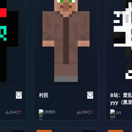
村民
B站：爱
yyy（黑
264
1
师傅的
208
1
yyy