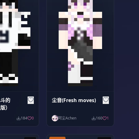
乱斗的
尘音(Fresh moves)
发版）
184
0
阿尘Achen
160
1