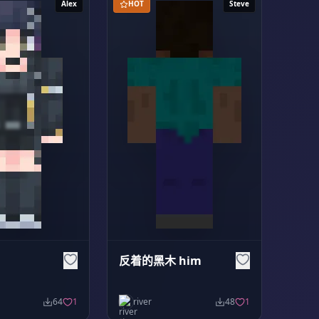
Alex
HOT
Steve
反着的黑木 him
64
1
river
48
1