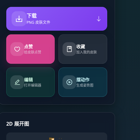
下载
PNG 皮肤文件
点赞
收藏
给皮肤点赞
加入我的皮肤
编辑
摆动作
打开编辑器
生成姿势图
2D 展开图