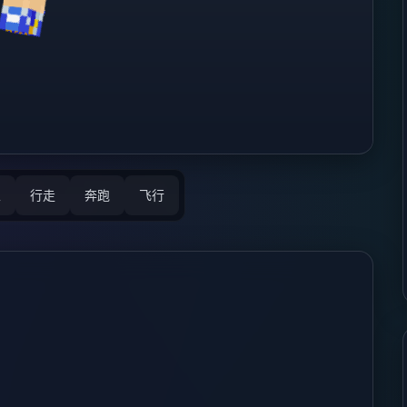
立
行走
奔跑
飞行