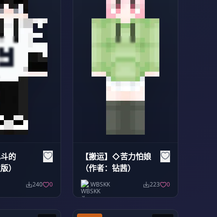
乱斗的
【搬运】◇苦力怕娘
发版）
（作者：钻茜）
240
0
WBSKK
223
0