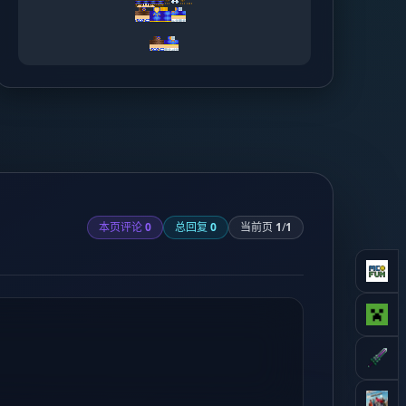
本页评论
0
总回复
0
当前页
1
/
1