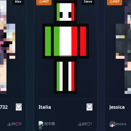
Alex
HOT
Steve
HOT
732
Italia
Jessica
96
0
核中團
88
1
Jessica