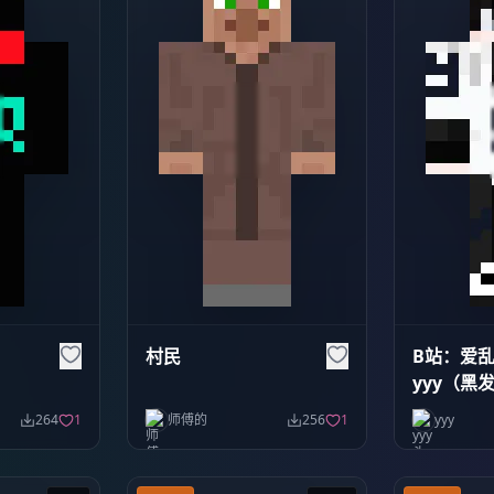
村民
B站：爱
yyy（黑
264
1
师傅的
256
1
yyy