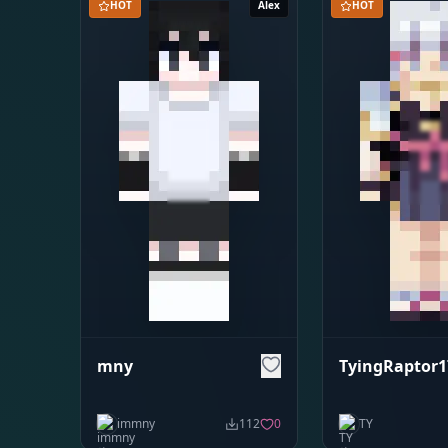
HOT
Alex
HOT
mny
TyingRaptor1
immny
112
0
TY