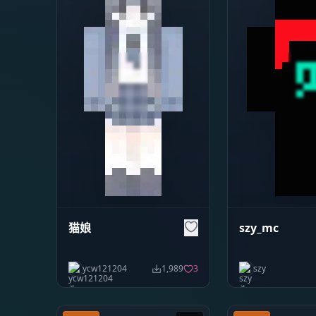
猫娘
szy_mc
ycw121204
1,989
3
szy