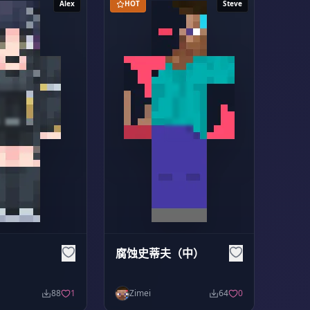
Alex
HOT
Steve
腐蚀史蒂夫（中）
88
1
Zimei
64
0