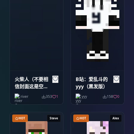
火柴人（不要相
B站：爱乱斗的
信封面这是空心
yyy（黑发版）
的）
river
353
1
yyy
158
0
HOT
Steve
HOT
Alex