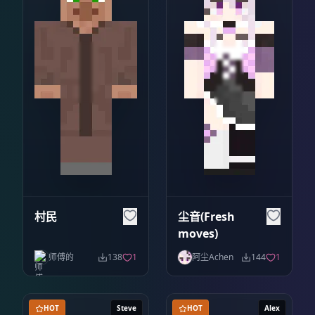
村民
尘音(Fresh
moves)
师傅的
138
1
阿尘Achen
144
1
HOT
Steve
HOT
Alex