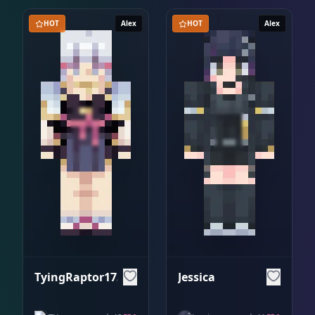
HOT
Alex
HOT
Alex
TyingRaptor1732
Jessica