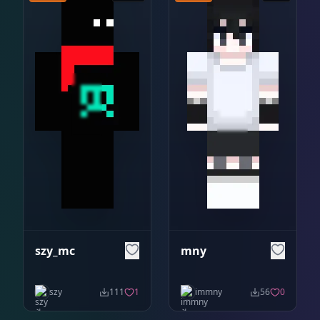
szy_mc
mny
szy
111
1
immny
56
0