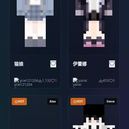
猫娘
伊蕾娜
ycw121204
1,132
1
yanxi
453
0
HOT
Alex
HOT
Steve