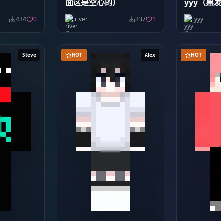
面这是空心的）
yyy（黑
434
0
river
337
1
yyy
Steve
HOT
Alex
HOT