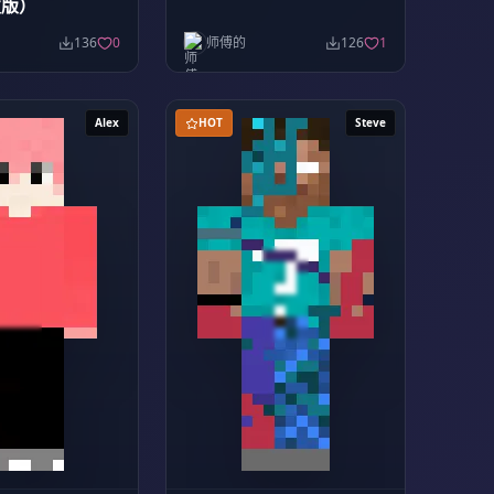
发版）
136
0
师傅的
126
1
Alex
HOT
Steve