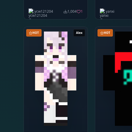
ycw121204
1,004
1
yanxi
HOT
Alex
HOT