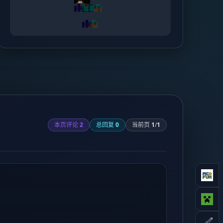
本页评论
2
总回复
0
当前页
1
/
1