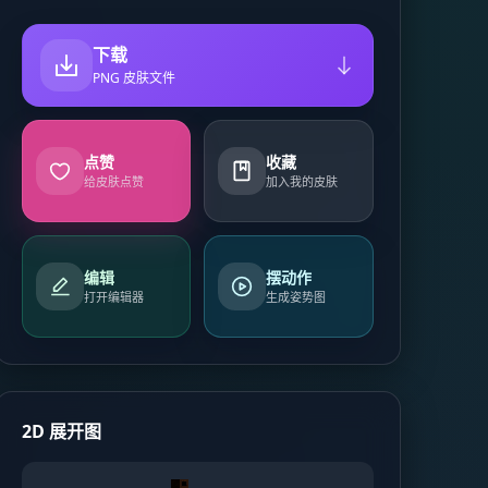
下载
PNG 皮肤文件
点赞
收藏
给皮肤点赞
加入我的皮肤
编辑
摆动作
打开编辑器
生成姿势图
2D 展开图