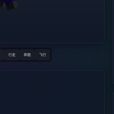
立
行走
奔跑
飞行