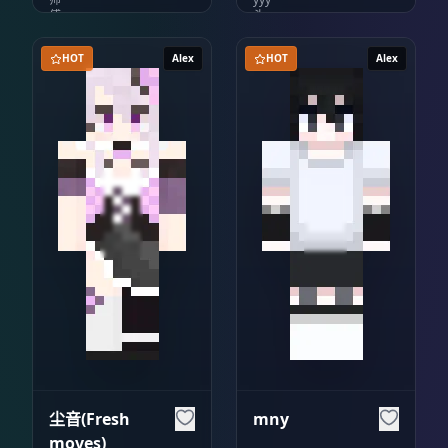
HOT
Alex
HOT
Alex
尘音(Fresh
mny
moves)