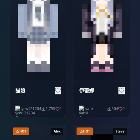
猫娘
伊蕾娜
ycw121204
1,755
1
yanxi
504
0
HOT
Alex
HOT
Steve