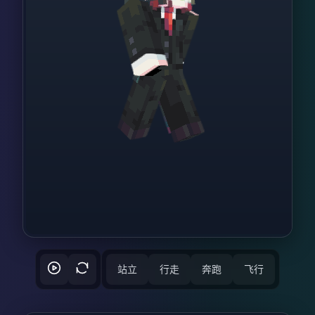
站立
行走
奔跑
飞行