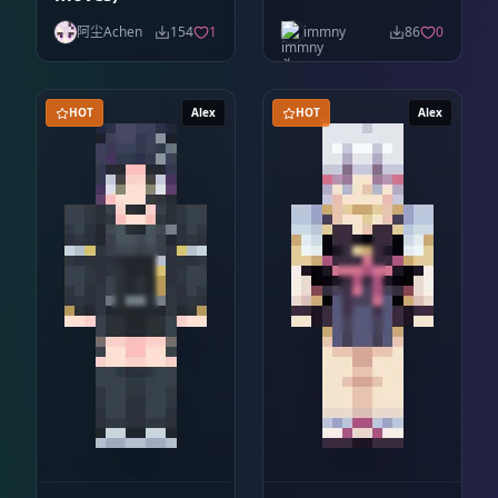
阿尘Achen
154
1
immny
86
0
HOT
Alex
HOT
Alex