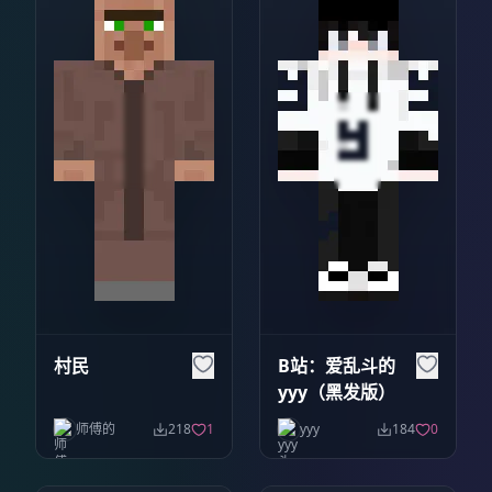
村民
B站：爱乱斗的
yyy（黑发版）
师傅的
218
1
yyy
184
0