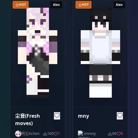
HOT
Alex
HOT
Alex
尘音(Fresh
mny
moves)
阿尘Achen
160
1
immny
96
0