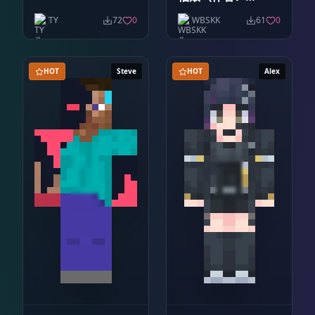
茜）
TY
72
0
WBSKK
61
0
HOT
Steve
HOT
Alex