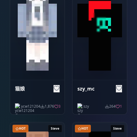
猫娘
szy_mc
ycw121204
1,876
3
szy
264
1
HOT
Steve
HOT
Steve