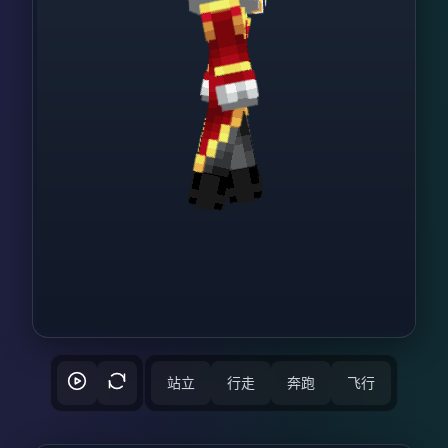
站立
行走
奔跑
飞行