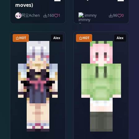
moves)
阿尘Achen
160
1
immny
96
0
HOT
Alex
HOT
Alex