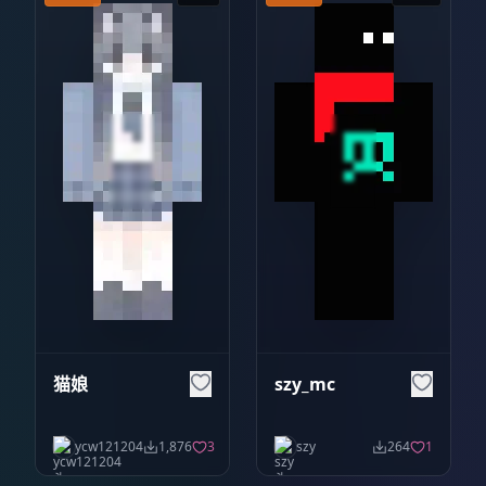
猫娘
szy_mc
ycw121204
1,876
3
szy
264
1