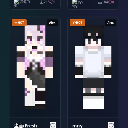
师傅的
218
1
yyy
184
0
HOT
Alex
HOT
Alex
尘音(Fresh
mny