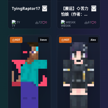
TyingRaptor1732
【搬运】◇苦力
怕娘（作者：钻
茜）
TY
72
0
WBSKK
61
0
HOT
Steve
HOT
Alex