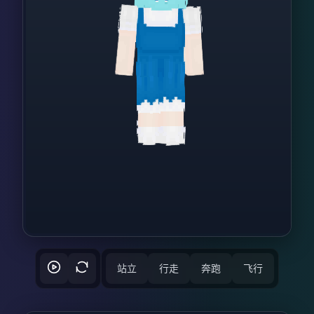
站立
行走
奔跑
飞行