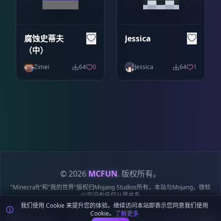
腐蚀史蒂夫
Jessica
（中）
Zimei
64
0
Jessica
64
1
© 2026
MCFUN
. 版权所有。
"Minecraft"和"我的世界"版权归Mojang Studios所有，本站与Mojang，微软
公司没有任何从属关系
我们使用 Cookie 来提升您的体验。继续访问本站即表示您同意我们使用
隐私政策
服务条款
Cookie 政策
站点地图
鄂ICP备19018284号-6
Cookie。
了解更多
麦块迷APP - 在这里总会找到你喜欢的MC基