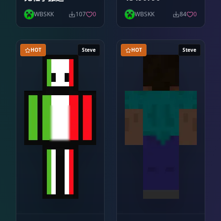
WBSKK
107
0
WBSKK
84
0
HOT
Steve
HOT
Steve