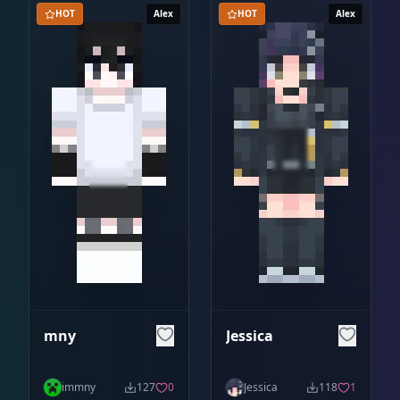
HOT
Alex
HOT
Alex
mny
Jessica
immny
127
0
Jessica
118
1