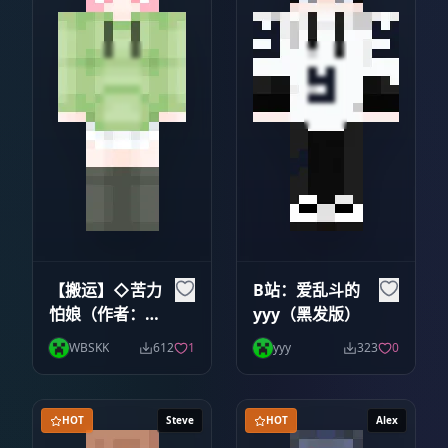
【搬运】◇苦力
B站：爱乱斗的
怕娘（作者：钻
yyy（黑发版）
茜）
WBSKK
612
1
yyy
323
0
HOT
Steve
HOT
Alex