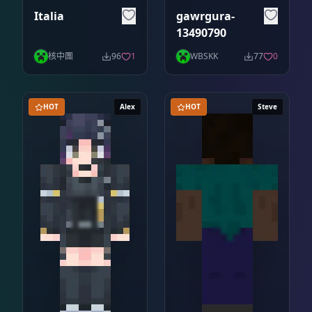
Italia
gawrgura-
13490790
核中團
96
1
WBSKK
77
0
HOT
Alex
HOT
Steve