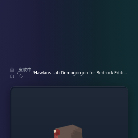
首
皮肤中
/
/
Hawkins Lab Demogorgon for Bedrock Edition by IronPls
页
心