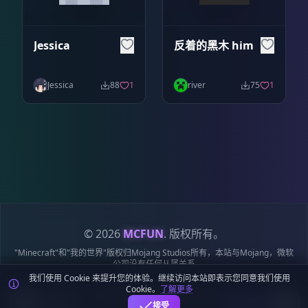
Jessica
反着的黑木 him
Jessica
88
1
river
75
1
© 2026
MCFUN
. 版权所有。
"Minecraft"和"我的世界"版权归Mojang Studios所有，本站与Mojang，微软
公司没有任何从属关系
我们使用 Cookie 来提升您的体验。继续访问本站即表示您同意我们使用
隐私政策
服务条款
Cookie 政策
站点地图
鄂ICP备19018284号-6
Cookie。
了解更多
麦块迷APP - 在这里总会找到你喜欢的MC基
鄂公网安备42018502009170号
下载
接受