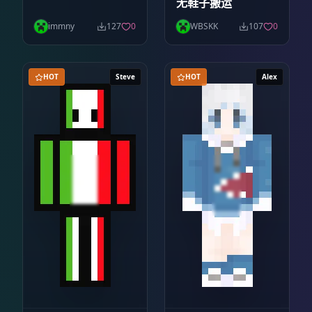
无鞋子搬运
immny
127
0
WBSKK
107
0
HOT
Steve
HOT
Alex