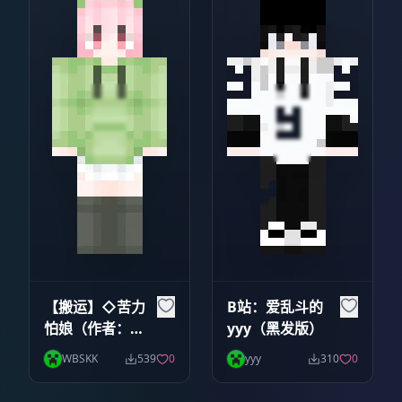
【搬运】◇苦力
B站：爱乱斗的
怕娘（作者：钻
yyy（黑发版）
茜）
WBSKK
539
0
yyy
310
0