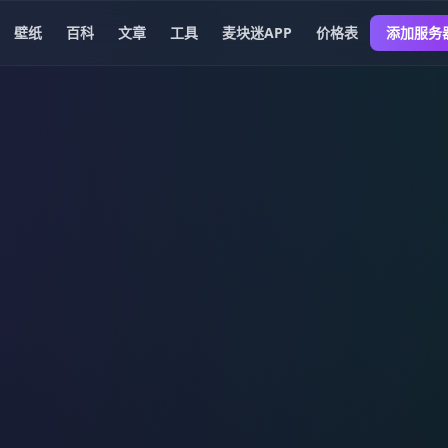
壁纸
百科
文章
工具
麦块迷APP
价格表
添加服务