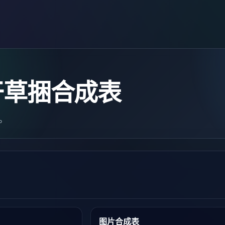
干草捆合成表
块。
图片合成表