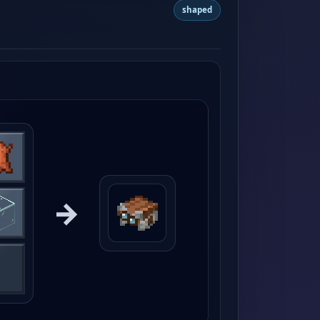
shaped
→