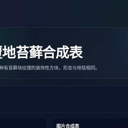
覆地苔藓合成表
）是一种有苔藓块纹理的装饰性方块，形态与地毯相同。
图片合成表