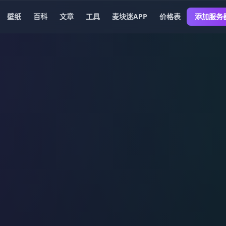
壁纸
百科
文章
工具
麦块迷APP
价格表
添加服务