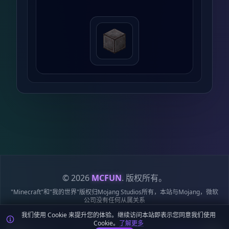
© 2026
MCFUN
. 版权所有。
"Minecraft"和"我的世界"版权归Mojang Studios所有，本站与Mojang，微软
公司没有任何从属关系
我们使用 Cookie 来提升您的体验。继续访问本站即表示您同意我们使用
隐私政策
服务条款
Cookie 政策
站点地图
鄂ICP备19018284号-6
Cookie。
了解更多
鄂公网安备42018502009170号
麦块迷APP - 在这里总会找到你喜欢的MC基