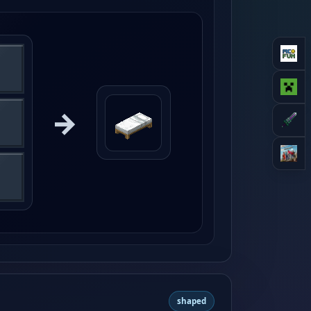
→
shaped