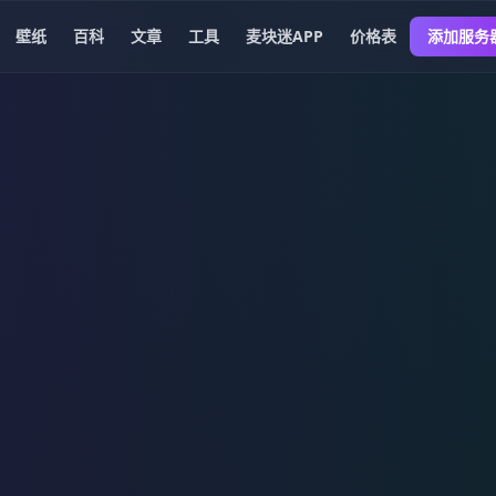
壁纸
百科
文章
工具
麦块迷APP
价格表
添加服务