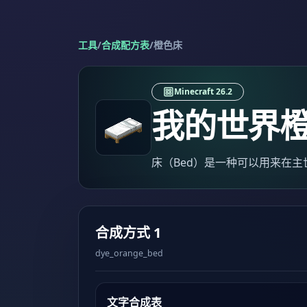
工具
/
合成配方表
/
橙色床
Minecraft 26.2
我的世界
床（Bed）是一种可以用来在
合成方式 1
dye_orange_bed
文字合成表