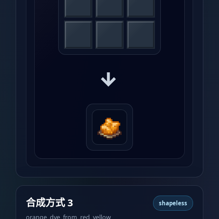
→
合成方式 3
shapeless
orange_dye_from_red_yellow