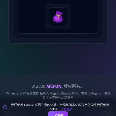
© 2026
MCFUN
. 版权所有。
"Minecraft"和"我的世界"版权归Mojang Studios所有，本站与Mojang，微软
公司没有任何从属关系
我们使用 Cookie 来提升您的体验。继续访问本站即表示您同意我们使用
隐私
服务
Cookie
站点
鄂ICP备
鄂公网安备
Cookie。
了解更多
政策
条款
政策
地图
19018284号-6
42018502009170号
麦块迷APP - 在这里总会找到你喜欢的MC基
下载
接受