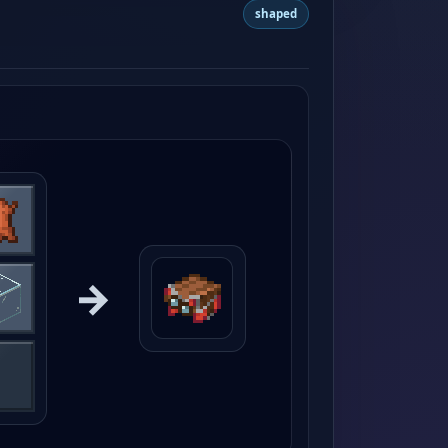
shaped
→