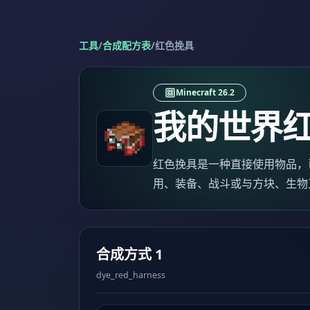
工具
/
合成配方表
/
红色挽具
Minecraft 26.2
我的世界
红色挽具是一种直接使用物品，已按 J
用、装备、战斗或与方块、生物
合成方式 1
dye_red_harness