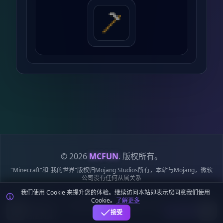
© 2026
MCFUN
. 版权所有。
"Minecraft"和"我的世界"版权归Mojang Studios所有，本站与Mojang，微软
公司没有任何从属关系
我们使用 Cookie 来提升您的体验。继续访问本站即表示您同意我们使用
隐私政策
服务条款
Cookie 政策
站点地图
鄂ICP备19018284号-6
Cookie。
了解更多
鄂公网安备42018502009170号
麦块迷APP - 在这里总会找到你喜欢的MC基
下载
接受
岩版资源！