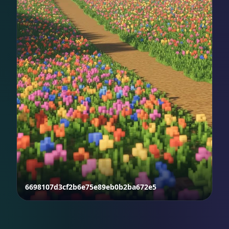
6698107d3cf2b6e75e89eb0b2ba672e5