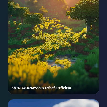
5b943740026e55a941ef6df091ffeb18