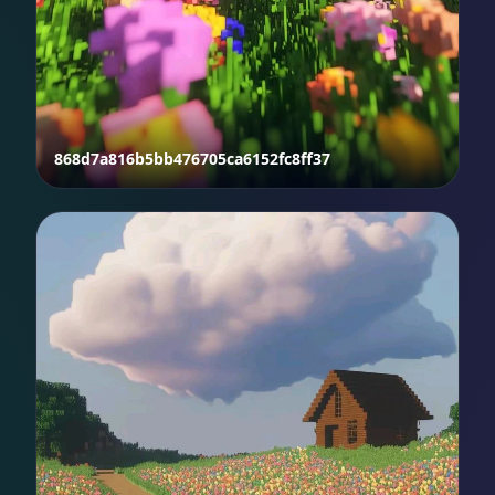
868d7a816b5bb476705ca6152fc8ff37