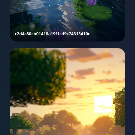
c2d4c80cb01418a19f1cd9c74313410c