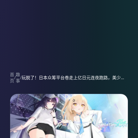
首
趣
/
/
玩脱了！日本众筹平台卷走上亿日元连夜跑路，美少女游戏《PURGATORY：BLUE》惨遭背刺，开发者：砸锅卖铁也要交差！
页
事