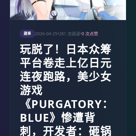
2026-04-25
•
281 次阅读
•
0 次点赞
趣事
玩脱了！日本众筹
平台卷走上亿日元
连夜跑路，美少女
游戏
《PURGATORY：
BLUE》惨遭背
刺，开发者：砸锅