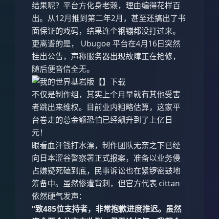
结果呢？平台方化身老赖，理由编得花样百
出。从12月推到第二年2月，甚至还搞出了书
面保证的戏码，结果连个钢镚都没打过来。
更离谱的是， Ubugoe 平台在4月16日突然
挂出公告，声称服务器出现故障正在抢修，
随后便音信全无。
不仅是制作组，其实上个月早就有其他受害
者跳出来维权。目前业内粗略估算，这家平
台卷走的总金额恐怕已经飙升到了上亿日
元！
眼看血汗钱打水漂，制作团队无奈之下已经
向日本涩谷警察署正式报案，准备以业务侵
占嫌疑死磕到底，民事诉讼也在紧锣密鼓地
筹备中。虽然惨遭背刺，但官方代表 cittan
依然硬气发声：
“致485位支持者，非常抱歉进度推迟。虽然