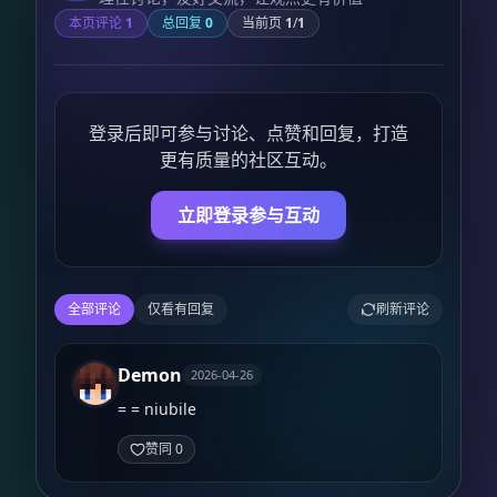
本页评论
1
总回复
0
当前页
1
/
1
登录后即可参与讨论、点赞和回复，打造
更有质量的社区互动。
立即登录参与互动
全部评论
仅看有回复
刷新评论
Demon
2026-04-26
= = niubile
赞同 0