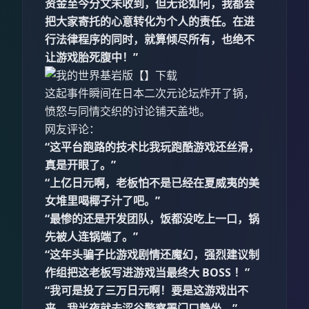
资金至今分文未收到，但无论如何，我都会
把大家寄托的心意转化为个人的责任。在进
行法律程序的同时，就算倾尽所有，也绝不
让游戏胎死腹中！”
这起事件瞬间在日本二次元论坛炸开了锅，
愤怒与同情交织的讨论铺天盖地。
网友评论：
“这平台跑路的技术比我玩跑酷游戏还丝滑，
真是开眼了。”
“上亿日元啊，老板怕不是已经在夏威夷的美
女堆里喝椰子汁了吧。”
“最惨的还是开发团队，饭都没吃上一口，锅
先被人连锅端了。”
“这年头骗子比游戏剧情还魔幻，强烈建议制
作组把这老板写进游戏当最终大 BOSS ！”
“我可是投了三万日元啊！要是这游戏出不
来，我半夜就去涩谷警察署门口静坐。”