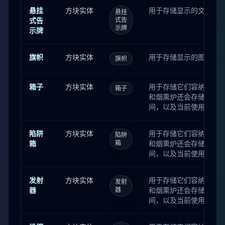
悬挂
方块实体
用于存储显示的文字。
悬挂
式告
式告
示牌
示牌
旗帜
方块实体
用于存储显示的图案。
旗帜
箱子
方块实体
用于存储它们容纳的物品
箱子
和烟熏炉还会存储当前
间，以及当前使用的燃
间。 酿造台还会存储当
漏斗还会存储下一次传
陷阱
方块实体
用于存储它们容纳的物品
陷阱
间。 讲台还会存储书目
箱
箱
和烟熏炉还会存储当前
箱子、陷阱箱和潜影盒同时
间，以及当前使用的燃
间。 酿造台还会存储当
漏斗还会存储下一次传
发射
方块实体
用于存储它们容纳的物品
发射
间。 讲台还会存储书目
器
器
和烟熏炉还会存储当前
箱子、陷阱箱和潜影盒同时
间，以及当前使用的燃
间。 酿造台还会存储当
漏斗还会存储下一次传