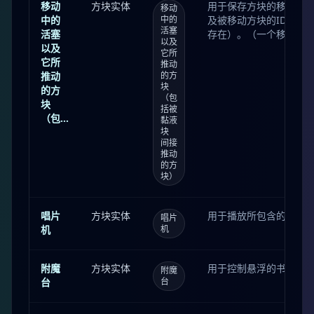
移动
方块实体
用于保存方块的移动状
移动
中的
中的
及被移动方块的ID（包
活塞
活塞
存在）。（一个移动中
以及
以及
块 的形式存储，因为它
它所
它所
齐。）
推动
推动
的方
块
的方
（包
块
括被
（包...
黏液
块
间接
推动
的方
块）
唱片
方块实体
用于播放所包含的音乐唱
唱片
机
机
附魔
方块实体
用于控制悬浮的书。
附魔
台
台