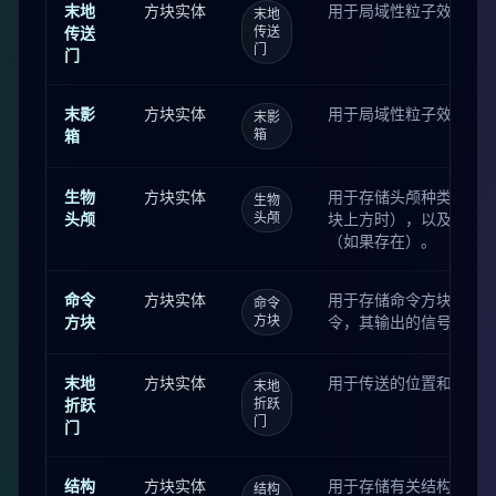
末地
方块实体
用于局域性粒子效果。
末地
传送
传送
门
门
末影
方块实体
用于局域性粒子效果。
末影
箱
箱
生物
方块实体
用于存储头颅种类，朝
生物
头颅
头颅
块上方时），以及头颅
（如果存在）。
命令
方块实体
用于存储命令方块的种
命令
方块
方块
令，其输出的信号强度
末地
方块实体
用于传送的位置和是否
末地
折跃
折跃
门
门
结构
方块实体
用于存储有关结构的信
结构