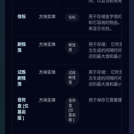
间，以及当前使用的燃
间。 酿造台还会存储当
漏斗还会存储下一次传
信标
方块实体
用于存储金字塔的层数
信标
间。 讲台还会存储书目
和它容纳的物品。同时
箱子、陷阱箱和潜影盒同时
来显示光柱。
刷怪
方块实体
用于存储： 它所生成的
刷怪
笼
笼
次生成的间隔时间，以
迟的最大值和最小值。 
数量。 被生成的实体的
水效果 和位置等）。 
试炼
方块实体
用于存储： 它所生成的
试炼
置来显示在其中的旋转生
刷怪
刷怪
次生成的间隔时间，以
笼还会记录： 喷出物品..
笼
笼
迟的最大值和最小值。 
数量。 被生成的实体的
水效果 和位置等）。 
音符
方块实体
用于保存它需要播放的
音符
置来显示在其中的旋转生
盒 [仅
盒
笼还会记录： 喷出物品..
[仅
基岩
基岩
版 ]
版 ]