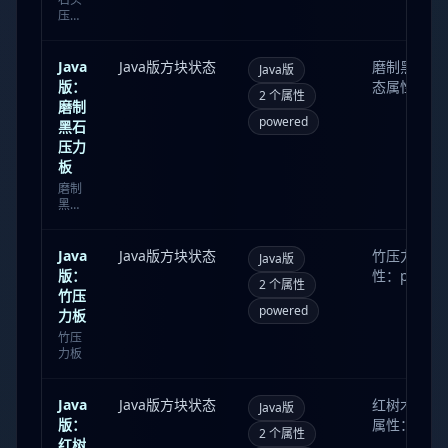
压力
板
Java
Java版方块状态
磨制黑石压力
Java版
版：
态属性：pow
2 个属性
磨制
powered
黑石
压力
板
磨制
黑石
压力
板
Java
Java版方块状态
竹压力板包含
Java版
版：
性：power
2 个属性
竹压
powered
力板
竹压
力板
Java
Java版方块状态
红树木压力板
Java版
版：
属性：powe
2 个属性
红树