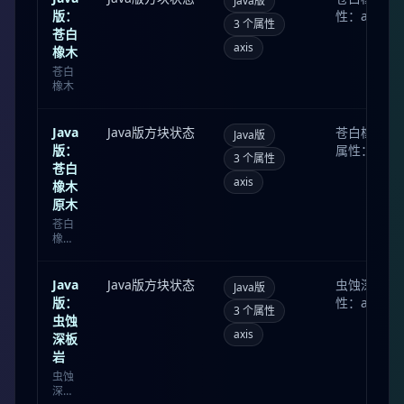
Java版
版：
性：axis。
3 个属性
苍白
axis
橡木
苍白
橡木
Java
Java版方块状态
苍白橡木原木
Java版
版：
属性：axis
3 个属性
苍白
axis
橡木
原木
苍白
橡木
原木
Java
Java版方块状态
虫蚀深板岩包
Java版
版：
性：axis。
3 个属性
虫蚀
axis
深板
岩
虫蚀
深板