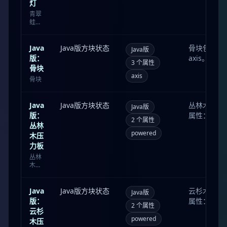
灯
青翠
蛙明
灯
Java
Java版方块状态
骨块包含 3
Java版
版：
axis。
3 个属性
骨块
axis
骨块
Java
Java版方块状态
丛林木压力板
Java版
版：
属性：powe
2 个属性
丛林
powered
木压
力板
丛林
木压
力板
Java
Java版方块状态
云杉木压力板
Java版
版：
属性：powe
2 个属性
云杉
powered
木压