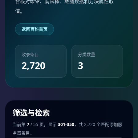
合核对命令、调试棒、地图数据和方块属性取
值。
返回百科首页
收录条目
分类数量
2,720
3
筛选与检索
当前第
7
/ 55 页，显示
301-350
，共 2,720 个匹配添加服
务器条目。