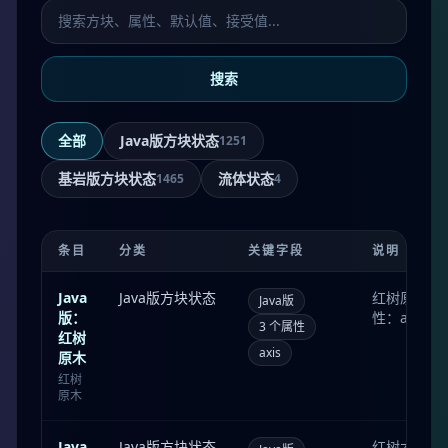
搜索添加服务器
搜索
全部
Java版方块状态
1251
基岩版方块状态
流体状态
1465
4
条目
分类
关键字段
说明
Java
Java版方块状态
红树原木包含
Java版
版：
性：axis。
3 个属性
红树
axis
原木
红树
原木
Java
Java版方块状态
红树木包含 