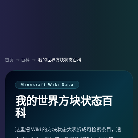
首页
百科
我的世界方块状态百科
Minecraft Wiki Data
我的世界方块状态百
科
这里把 Wiki 的方块状态大表拆成可检索条目，适