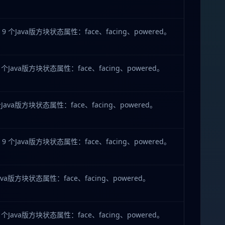
 个Java版方块状态属性：face、facing、powered。
个Java版方块状态属性：face、facing、powered。
ava版方块状态属性：face、facing、powered。
 个Java版方块状态属性：face、facing、powered。
va版方块状态属性：face、facing、powered。
个Java版方块状态属性：face、facing、powered。