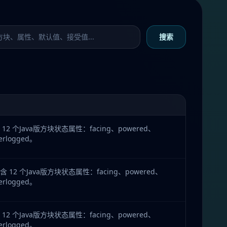
加服务器
搜索
2 个Java版方块状态属性：facing、powered、
erlogged。
12 个Java版方块状态属性：facing、powered、
erlogged。
2 个Java版方块状态属性：facing、powered、
erlogged。