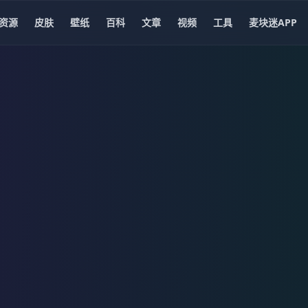
资源
皮肤
壁纸
百科
文章
视频
工具
麦块迷APP