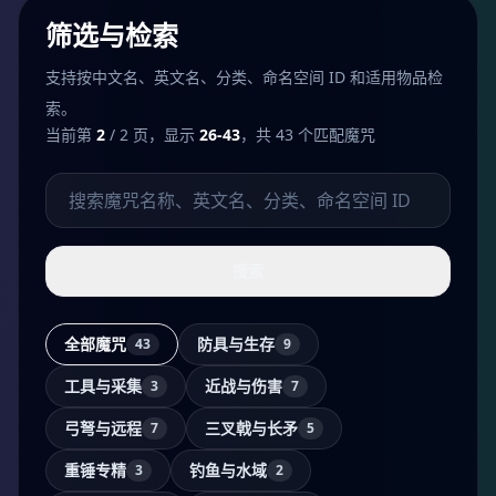
筛选与检索
支持按中文名、英文名、分类、命名空间 ID 和适用物品检
索。
当前第
2
/ 2 页，显示
26-43
，共 43 个匹配魔咒
搜索魔咒
搜索
全部魔咒
防具与生存
43
9
工具与采集
近战与伤害
3
7
弓弩与远程
三叉戟与长矛
7
5
重锤专精
钓鱼与水域
3
2