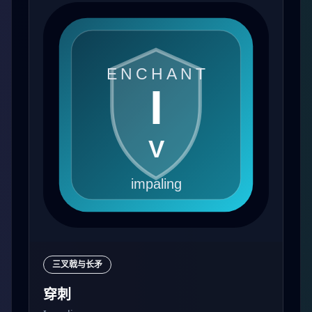
三叉戟与长矛
穿刺