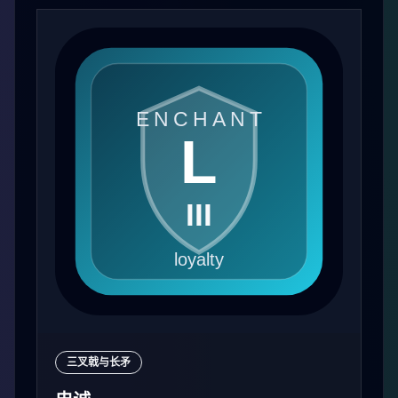
三叉戟与长矛