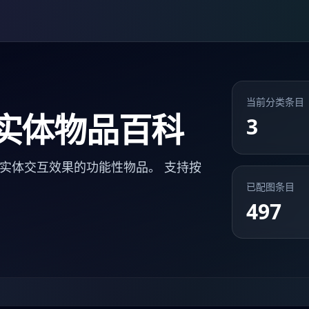
当前分类条目
实体物品百科
3
实体交互效果的功能性物品。 支持按
已配图条目
497